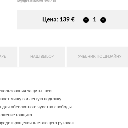
Цена:
139 €
АРЕ
НАШ ВЫБОР
УЧЕБНИК ПО ДИЗАЙНУ
использования защиты шеи
вает мягкую и легкую подгонку
ы для абсолютного чувства свободы
ложение гонщика
 предотвращения «летающего рукава»