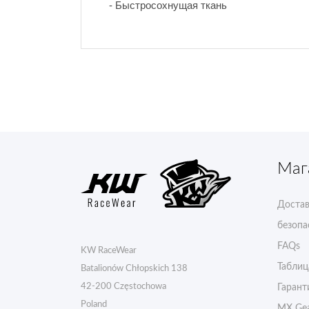
- Быстросохнущая ткань
Маг
Достав
безопа
FAQs
KW RaceWear
Таблиц
Batalionów Chłopskich 138
42-200 Częstochowa
Гарант
Poland
MX Gea