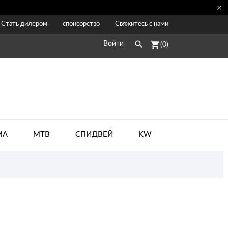

Стать дилером
спонсорство
Свяжитесь с нами

shopping_cart
Войти
(0)
МА
MTB
CПИДВЕЙ
KW