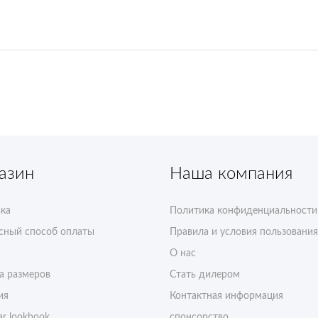
азин
Наша компания
ка
Политика конфиденциальности
сный способ оплаты
Правила и условия пользования
О нас
а размеров
Стать дилером
ия
Контактная информация
r lookbook
спонсорство