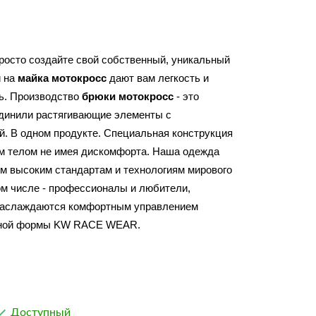
Вам больше не нужно кого-то копировать, просто создайте свой собственный, уникальный 
 на 
майка мотокросс
 дают вам легкость и 
ь. Производство 
брюки мотокросс
 - это 
динили растягивающие элементы с 
. В одном продукте. Специальная конструкция 
м телом не имея дискомфорта. Наша одежда 
м высоким стандартам и технологиям мирового 
ом числе - профессионалы и любители, 
наслаждаются комфортным управлением 
ивной формы KW RACE WEAR.

Доступный