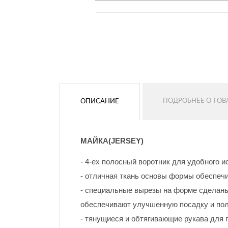
Шрифт
Цвет шрифта
Стиль
Цвет шрифта
Цвет контура
Цвет контура
ПОДРОБНЕЕ О ТОВ
ОПИСАНИЕ
Без контура
Без контура
ДОБАВИТЬ
МАЙКА(JERSEY)
ДОБАВИТЬ
- 4-ех полосный воротник для удобного 
- отличная ткань основы формы обеспечи
- специальные вырезы на форме сделан
обеспечивают улучшенную посадку и по
- тянущиеся и обтягивающие рукава для