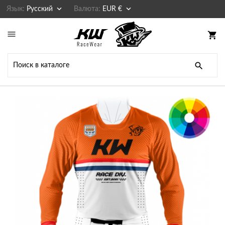


Язык:
Русский
Валюта:
EUR €

shopping_cart
