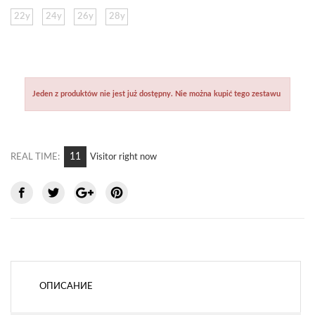
22y
24y
26y
28y
Jeden z produktów nie jest już dostępny. Nie można kupić tego zestawu
5
REAL TIME:
Visitor right now
ОПИСАНИЕ