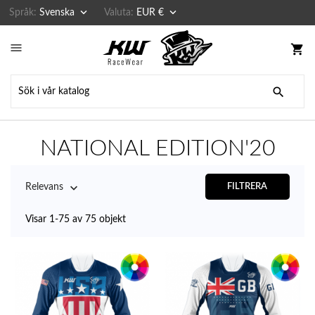


Språk:
Svenska
Valuta:
EUR €

shopping_cart

NATIONAL EDITION'20

Relevans
FILTRERA
Visar 1-75 av 75 objekt