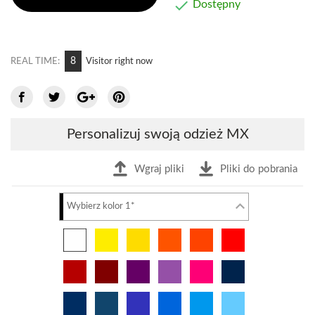

Dostępny
11
REAL TIME:
Visitor right now
Personalizuj swoją odzież MX
Wgraj pliki
Pliki do pobrania
Wybierz kolor 1*