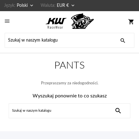


Język:
Polski
Waluta:
EUR €

shopping_cart

PANTS
Przepraszamy za niedogodności.
Wyszukaj ponownie to co szukasz
