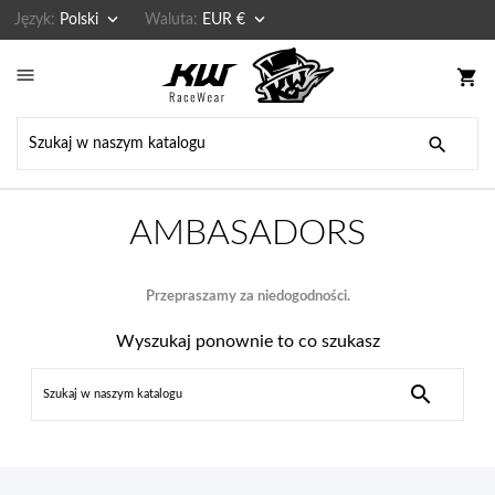


Język:
Polski
Waluta:
EUR €

shopping_cart

AMBASADORS
Przepraszamy za niedogodności.
Wyszukaj ponownie to co szukasz
