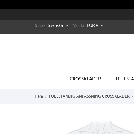


Språk:
Svenska
Valuta:
EUR €
CROSSKLADER
FULLST
Hem
FULLSTANDIG ANPASSNING CROSSKLADER