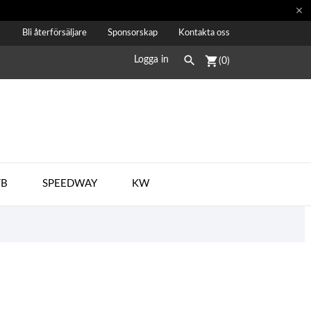

Bli återförsäljare
Sponsorskap
Kontakta oss

shopping_cart
Logga in
(0)
B
SPEEDWAY
KW