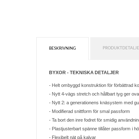
PRODUKTDETALJ
BESKRIVNING
BYXOR - TEKNISKA DETALJER
- Helt ombyggd konstruktion för förbättrad k
- Nytt 4-vägs stretch och hållbart tyg ger ovan
- Nytt 2: a generationens knäsystem med gu
- Modifierad snittform för smal passform
- Ta bort den inre fodret för smidig användni
- Plastjusterbart spänne tillåter passform i h
- Flexibelt nät på kalvar