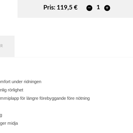
Pris:
119,5 €
ER
omfort under ridningen
lig rörlighet
mmiplapp för längre förebyggande före nötning
ng
öger midja