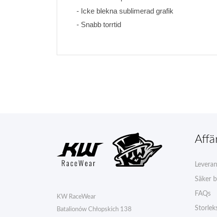
- Icke blekna sublimerad grafik 
- Snabb torrtid
Affä
Levera
Säker b
FAQs
KW RaceWear
Storlek
Batalionów Chłopskich 138