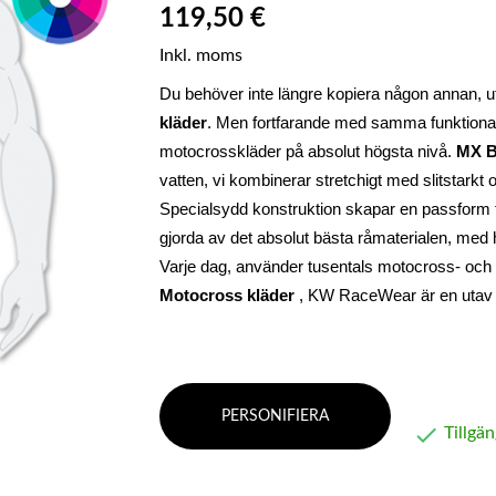
119,50 €
Inkl. moms
Du behöver inte längre kopiera någon annan, ut
kläder
. Men fortfarande med samma funktional
motocrosskläder på absolut högsta nivå
. 
MX B
vatten, vi kombinerar stretchigt med slitstark
Specialsydd konstruktion skapar en passform för
gjorda av det absolut bästa råmaterialen, med 
Varje dag, använder tusentals motocross- och 
Motocross kläder
 , KW RaceWear är en utav
PERSONIFIERA

Tillgän