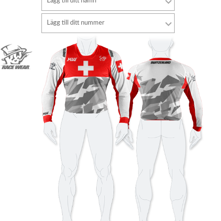
Lägg till ditt namn
Font
Lägg till ditt nummer
stil
Font
Fontfärg
stil
Fontfärg
Färgkontur
Färgkontur
Utan kontur
Utan kontur
LÄGG TILL
LÄGG TILL