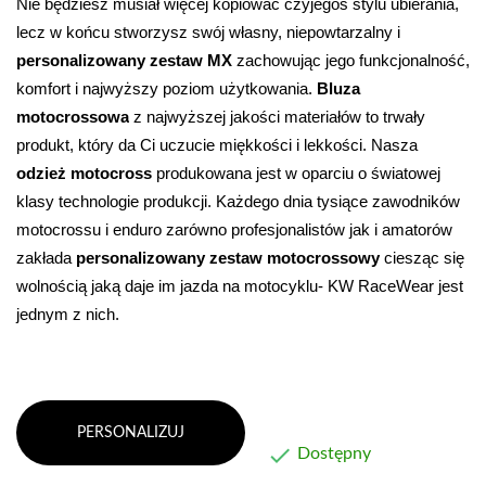
Nie będziesz musiał więcej kopiować czyjegoś stylu ubierania, 
lecz w końcu stworzysz swój własny, niepowtarzalny i 
personalizowany zestaw MX
 zachowując jego funkcjonalność, 
komfort i najwyższy poziom użytkowania. 
Bluza 
motocrossowa
 z najwyższej jakości materiałów to trwały 
produkt, który da Ci uczucie miękkości i lekkości
. Nasza 
odzież motocross
 produkowana jest w oparciu o światowej 
klasy technologie produkcji. Każdego dnia tysiące zawodników 
motocrossu i enduro zarówno profesjonalistów jak i amatorów 
zakłada 
personalizowany zestaw motocrossowy
 ciesząc się 
wolnością jaką daje im jazda na motocyklu- KW RaceWear jest 
jednym z nich.
PERSONALIZUJ

Dostępny