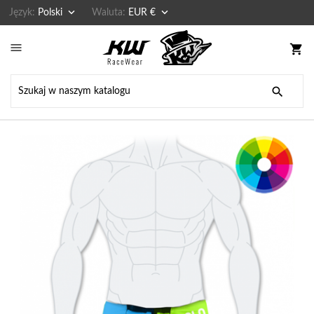


Język:
Polski
Waluta:
EUR €

shopping_cart
