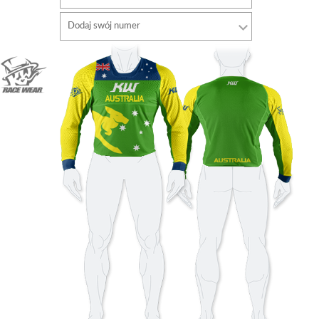
Typ
Dodaj swój numer
czcionki
Typ
Kolor czcionki
czcionki
Kolor czcionki
Kolor obrysu
Kolor obrysu
Bez obrysu
Bez obrysu
DODAJ
DODAJ