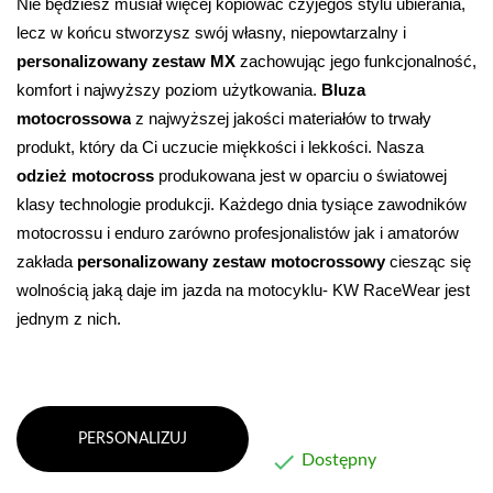
Nie będziesz musiał więcej kopiować czyjegoś stylu ubierania, 
lecz w końcu stworzysz swój własny, niepowtarzalny i 
personalizowany zestaw MX
 zachowując jego funkcjonalność, 
komfort i najwyższy poziom użytkowania. 
Bluza 
motocrossowa
 z najwyższej jakości materiałów to trwały 
produkt, który da Ci uczucie miękkości i lekkości
. Nasza 
odzież motocross
 produkowana jest w oparciu o światowej 
klasy technologie produkcji. Każdego dnia tysiące zawodników 
motocrossu i enduro zarówno profesjonalistów jak i amatorów 
zakłada 
personalizowany zestaw motocrossowy
 ciesząc się 
wolnością jaką daje im jazda na motocyklu- KW RaceWear jest 
jednym z nich.
PERSONALIZUJ

Dostępny