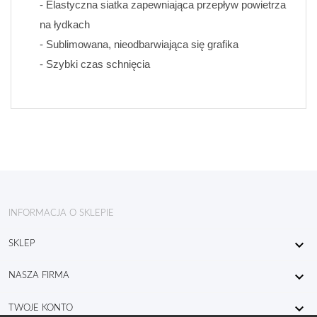
- Elastyczna siatka zapewniająca przepływ powietrza 
na łydkach
- Sublimowana, nieodbarwiająca się grafika 
- Szybki czas schnięcia
INFORMACJA O SKLEPIE

SKLEP

NASZA FIRMA

TWOJE KONTO