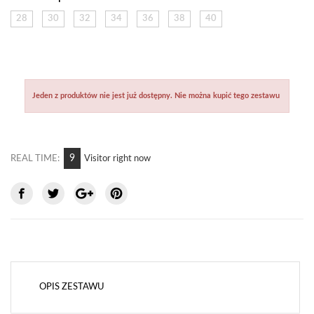
28
30
32
34
36
38
40
Jeden z produktów nie jest już dostępny. Nie można kupić tego zestawu
9
REAL TIME:
Visitor right now
OPIS ZESTAWU