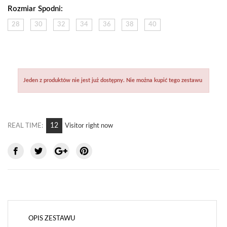
Rozmiar Spodni:
28
30
32
34
36
38
40
Jeden z produktów nie jest już dostępny. Nie można kupić tego zestawu
8
REAL TIME:
Visitor right now
OPIS ZESTAWU