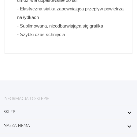
umożliwia dopasowanie do talii
- Elastyczna siatka zapewniająca przepływ powietrza 
na łydkach
- Sublimowana, nieodbarwiająca się grafika 
- Szybki czas schnięcia
INFORMACJA O SKLEPIE

SKLEP

NASZA FIRMA