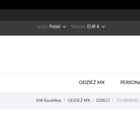


Język:
Polski
Waluta:
EUR €
ODZIEŻ MX
PERSON
KW RaceWear
ODZIEŻ MX
DZIECI
7.0 MARVEL 