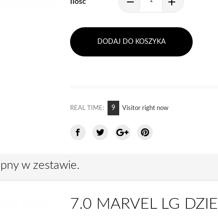
Ilość
DODAJ DO KOSZYKA
9
REAL TIME:
Visitor right now
ępny w zestawie.
7.0 MARVEL LG DZI