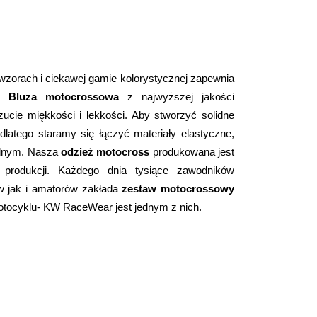
zorach i ciekawej gamie kolorystycznej zapewnia 
. 
Bluza motocrossowa
 z najwyższej jakości 
materiałów to trwały produkt, który da Ci uczucie miękkości i lekkości. Aby stworzyć solidne 
dlatego staramy się łączyć materiały elastyczne, 
ednym. Nasza 
odzież motocross
 produkowana jest 
 produkcji. Każdego dnia tysiące zawodników 
w jak i amatorów zakłada 
zestaw motocrossowy
motocyklu- KW RaceWear jest jednym z nich.