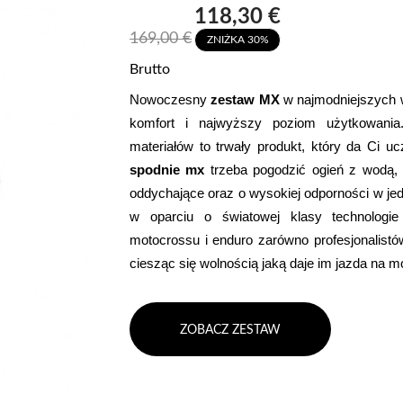
118,30 €
169,00 €
ZNIŻKA 30%
Brutto
Nowoczesny
 zestaw MX 
w najmodniejszych w
komfort i najwyższy poziom użytkowania
spodnie mx 
trzeba pogodzić
ogień z wodą, 
oddychające oraz o wysokiej odporności w j
w oparciu o światowej klasy technologie
motocrossu i enduro zarówno profesjonalistó
ciesząc się wolnością jaką daje im jazda na 
ZOBACZ ZESTAW