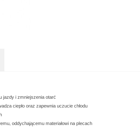
u jazdy i zmniejszenia otarć
wadza ciepło oraz zapewnia uczucie chłodu
h
wemu, oddychającemu materiałowi na plecach 