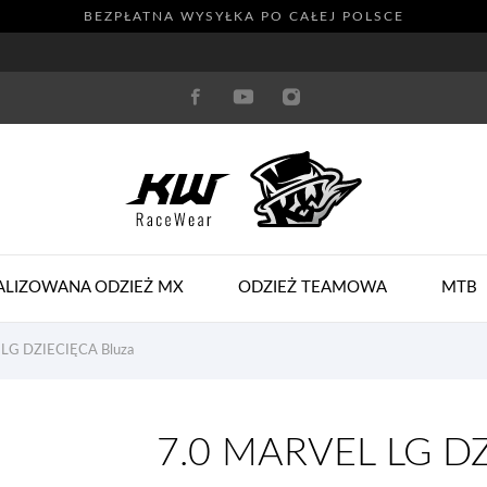
BEZPŁATNA WYSYŁKA PO CAŁEJ POLSCE
ALIZOWANA ODZIEŻ MX
ODZIEŻ TEAMOWA
MTB
LG DZIECIĘCA Bluza
7.0 MARVEL LG DZ