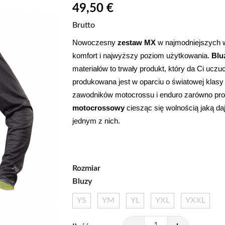
49,50 €
Brutto
Nowoczesny
 zestaw MX 
w najmodniejszych w
komfort i najwyższy poziom użytkowania. 
Blu
materiałów to trwały produkt, który da Ci uczu
produkowana jest w oparciu o światowej klasy 
zawodników motocrossu i enduro zarówno prof
motocrossowy
 ciesząc się wolnością jaką d
jednym z nich.
Rozmiar
Bluzy
YS
YM
YL
YXL
YXXL