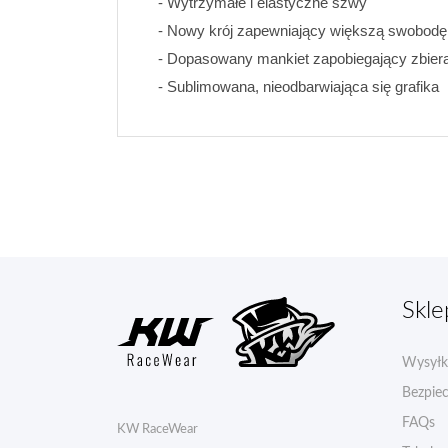
- Wytrzymałe i elastyczne szwy
- Nowy krój zapewniający większą swobodę 
- Dopasowany mankiet zapobiegający zbiera
- Sublimowana, nieodbarwiająca się grafika
Skle
Wysyłk
Bezpiec
FAQs
KW RaceWear