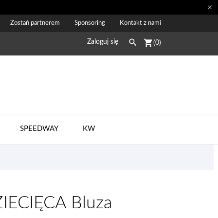

Zostań partnerem
Sponsoring
Kontakt z nami

shopping_cart
Zaloguj się
(0)
SPEEDWAY
KW
IECIĘCA Bluza