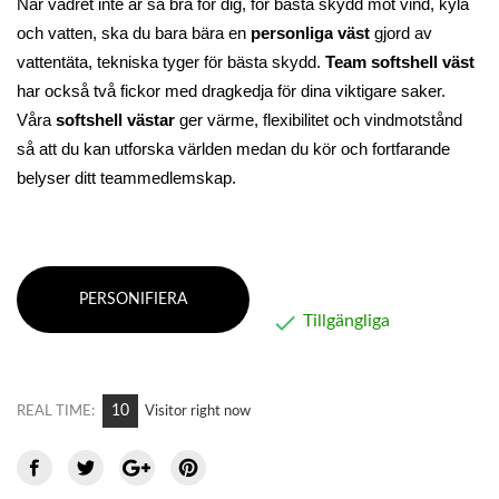
När vädret inte är så bra för dig, för bästa skydd mot vind, kyla 
och vatten, ska du bara bära en 
personliga
väst
 gjord av 
vattentäta, tekniska tyger för bästa skydd. 
Team
softshell väst
har också två fickor med dragkedja för dina viktigare saker. 
Våra 
softshell västar
 ger värme, flexibilitet och vindmotstånd 
så att du kan utforska världen medan du kör och fortfarande 
belyser ditt teammedlemskap.
PERSONIFIERA

Tillgängliga
10
REAL TIME:
Visitor right now