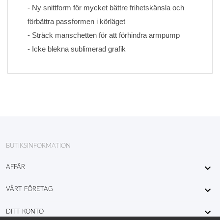
- Ny snittform för mycket bättre frihetskänsla och 
förbättra passformen i körläget
- Sträck manschetten för att förhindra armpump
- Icke blekna sublimerad grafik
BUTIKSINFORMATION

AFFÄR

VÅRT FÖRETAG

DITT KONTO