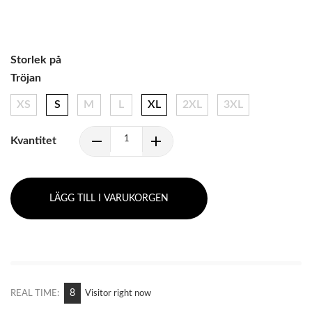
Storlek på
Tröjan
XS
S
M
L
XL
2XL
3XL
Kvantitet
LÄGG TILL I VARUKORGEN
11
REAL TIME:
Visitor right now