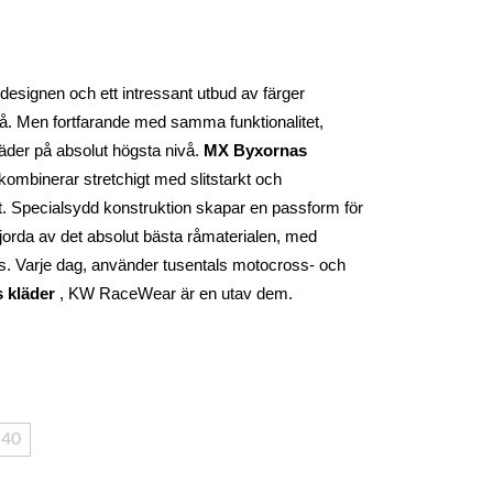
designen och ett intressant utbud av färger 
. Men fortfarande med samma funktionalitet, 
er på absolut högsta nivå. 
MX Byxornas
kombinerar stretchigt med slitstarkt och 
 Specialsydd konstruktion skapar en passform för 
 gjorda av det absolut bästa råmaterialen, med 
s. Varje dag, använder tusentals motocross- och 
 kläder
 , KW RaceWear är en utav dem.
40