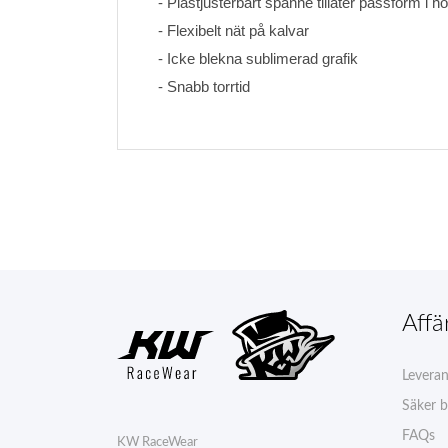
- Plastjusterbart spänne tillåter passform i h
- Flexibelt nät på kalvar
- Icke blekna sublimerad grafik 
- Snabb torrtid
Affä
Levera
Säker b
FAQs
KW RaceWear