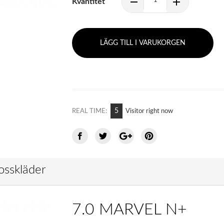
Kvantitet
LÄGG TILL I VARUKORGEN
5
REAL TIME:
Visitor right now
osskläder
7.0 MARVEL N+