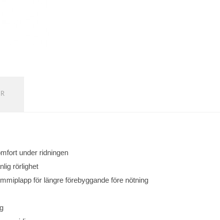
ER
omfort under ridningen
lig rörlighet
mmiplapp för längre förebyggande före nötning
ng