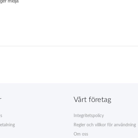
öger midja
r
Vårt företag
ns
Integritetspolicy
etalning
Regler och villkor för användning
Om oss