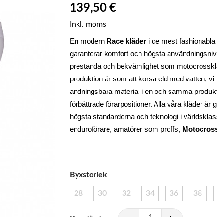
139,50 €
Inkl. moms
En modern 
Race kläder
 i de mest fashionabla 
garanterar komfort och högsta användningsnivå
prestanda och bekvämlighet som motocrosskläd
produktion är som att korsa eld med vatten, vi 
andningsbara material i en och samma produkt.
förbättrade förarpositioner. Alla våra kläder är
högsta standarderna och teknologi i världsklas
enduroförare, amatörer som proffs, 
Motocross
Byxstorlek
28
30
32
34
36
38