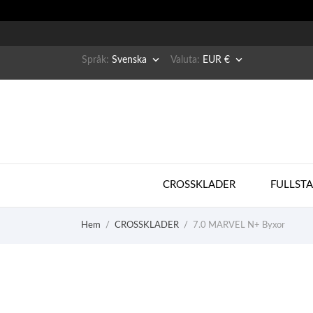


Språk:
Svenska
Valuta:
EUR €
CROSSKLADER
FULLST
Hem
CROSSKLADER
7.0 MARVEL N+ Byxor