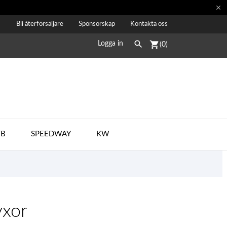

Bli återförsäljare
Sponsorskap
Kontakta oss

shopping_cart
Logga in
(0)
B
SPEEDWAY
KW
xor