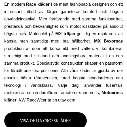
En modern 
Race kläder
 i de mest fashionabla designen och ett 
intressant utbud av färger garanterar komfort och högsta 
användningsnivå. Men fortfarande med samma funktionalitet, 
prestanda och bekvämlighet som motocrosskläder på absolut 
högsta nivå. Materialet på 
MX tröjan
 ger dig en mjuk och lätt 
känsla men samtidigt med bra hållbarhet. 
MX Byxornas
produktion är som att korsa eld med vatten, vi kombinerar 
stretchigt med slitstarkt och andningsbara material i en och 
samma produkt. Specialsydd konstruktion skapar en passform 
för förbättrade förarpositioner. Alla våra kläder är gjorda av det 
absolut bästa råmaterialen, med högsta standarderna och 
teknologi i världsklass. Varje dag, använder tusentals 
motocross- och enduroförare, amatörer som proffs, 
Motocross 
kläder
, KW RaceWear är en utav dem
VISA DETTA CROSSKLÄDER