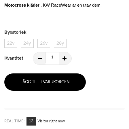
Motocross kläder
 , KW RaceWear är en utav dem.
Byxstorlek
22y
24y
26y
28y
Kvantitet
LÄGG TILL I VARUKORGEN
12
REAL TIME:
Visitor right now